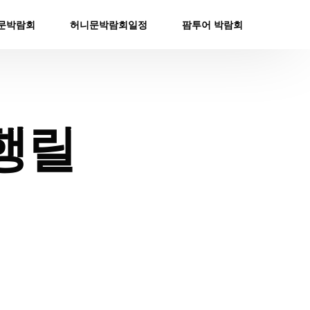
문박람회
허니문박람회일정
팜투어 박람회
행릴