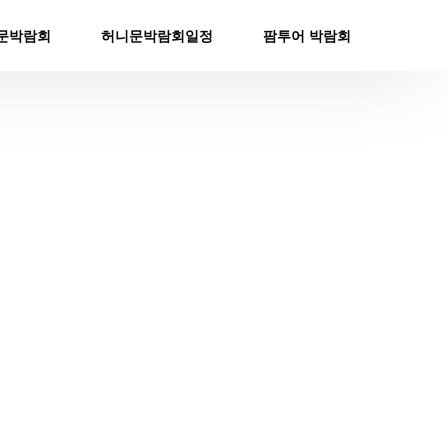
문박람회
허니문박람회일정
팜투어 박람회