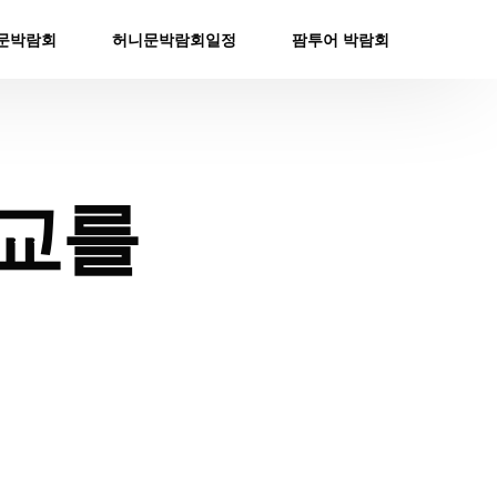
문박람회
허니문박람회일정
팜투어 박람회
비교를